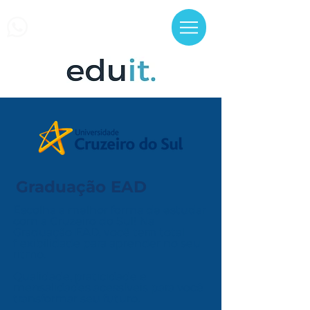
(11) 99923-0527
Graduação EAD
Escolha a melhor forma de estudar
com a Cruzeiro do Sul! Na
Graduação EAD, você tem total
flexibilidade para aprender no seu
ritmo.
Qualidade, praticidade e
mensalidades acessíveis para você
transformar seu futuro.